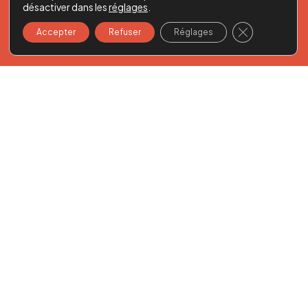
désactiver dans les
réglages
.
gpomerleau@avbt.com
Fermer la ban
Accepter
Refuser
Réglages
Adjointe juridique: Mélanie Allen
Me Pomerleau exerce sa profession en
litige civil et commercial, principalement dans le
domaine du droit de la faillite, insolvabilité et
restructuration, de la réalisation de sûretés
mobilières et immobilières et du droit de la
construction.
Il est aussi appelé à agir en matière de litige entre
actionnaires ainsi qu’en matière immobilière.
Il est appelé à faire des représentations devant les
tribunaux de droit commun et spécialisés dans ces
différents domaines et à intervenir dans le cadre de
recours extraordinaires, notamment en matière
d’injonction, d’ordonnances de sauvegarde et de