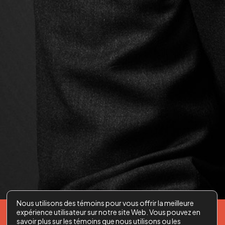
Nous utilisons des témoins pour vous offrir la meilleure
expérience utilisateur sur notre site Web. Vous pouvez en
(418) 692-4180
Ext:2260
savoir plus sur les témoins que nous utilisons ou les