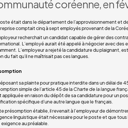
ommunauté coréenne, en fév
oste était dans le département de l’approvisionnement et de la
treprise comptait cinq à sept employés provenant de la Corée
ployeur recherchait un candidat capable de gérer des contr
ternational. L’employé aurait été appelé à négocier avec des 
mment. L’employeur a rejeté la candidature du plaignant, est
on du fait qu’il ne maîtrisait pas ces langues.
somption
éposant sa plainte pour pratique interdite dans un délai de 45
omption simple de l’article 45 de la
Charte de la langue franç
t appliquée en raison du dépôt de sa candidature pour un pos
ification spécifique d’une autre langue que le français.
e présomption établie, il revenait à l’employeur de démontre
igence linguistique était nécessaire pour le poste et que tous
e exigence au préalable.