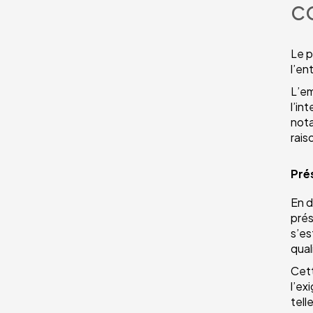
c
Le p
l’en
L’em
l’in
nota
rais
Pré
En d
prés
s’es
qual
Cett
l’ex
tell