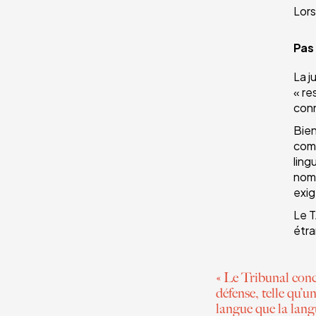
Lors
Pas
La j
« re
conn
Bien
comm
ling
nomb
exig
Le T
étra
« Le Tribunal conc
défense, telle qu’u
langue que la langu