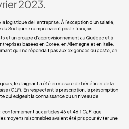
rier 2023.
 logistique de l’entreprise. À l’exception d’un salarié,
 du Sud qui ne comprenaient pas le français.
ats et un groupe d’approvisionnement au Québec et à
entreprises basées en Corée, en Allemagne et en Italie,
imant qu’il ne répondait pas aux exigences du poste, en
 jours, le plaignant a été en mesure de bénéficier de la
aise
(
CLF
). En respectant la prescription, la présomption
te qui exigeait la connaissance ou un niveau de
r, conformément aux articles 46 et 46.1
CLF
, que
 les moyens raisonnables avaient été pris pour éviter une