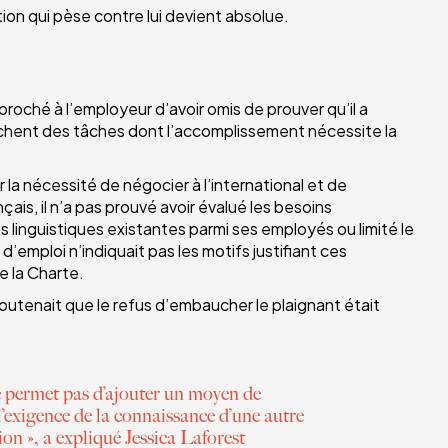
on qui pèse contre lui devient absolue.
eproché à l’employeur d’avoir omis de prouver qu’il a
tachent des tâches dont l’accomplissement nécessite la
r la nécessité de négocier à l’international et de
s, il n’a pas prouvé avoir évalué les besoins
s linguistiques existantes parmi ses employés ou limité le
emploi n’indiquait pas les motifs justifiant ces
e la Charte.
 soutenait que le refus d’embaucher le plaignant était
ne permet pas d’ajouter un moyen de
 l’exigence de la connaissance d’une autre
on », a expliqué Jessica Laforest