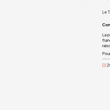
Le T
Con
La p
fran
rais
Pour
[1]
2