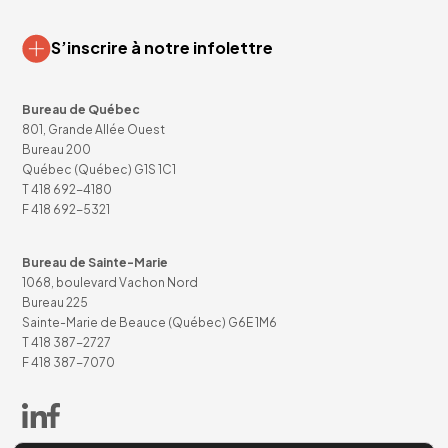
S’inscrire à notre infolettre
Bureau de Québec
801, Grande Allée Ouest
Bureau 200
Québec (Québec) G1S 1C1
T
418 692-4180
F 418 692-5321
Bureau de Sainte-Marie
1068, boulevard Vachon Nord
Bureau 225
Sainte-Marie de Beauce (Québec) G6E 1M6
T
418 387-2727
F 418 387-7070