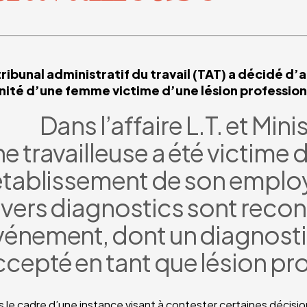
tribunal administratif du travail (TAT) a décidé d
nité d’une femme victime d’une lésion profession
Dans l’affaire L.T. et Mi
e travailleuse a été victime 
établissement de son employe
ivers diagnostics sont recon
vénement, dont un diagnostic
cepté en tant que lésion pro
 le cadre d’une instance visant à contester certaines décisio