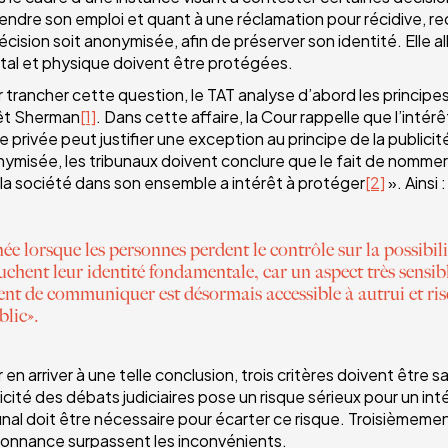
endre son emploi et quant à une réclamation pour récidive, r
écision soit anonymisée, afin de préserver son identité. Elle
al et physique doivent être protégées.
 trancher cette question, le TAT analyse d’abord les princi
rêt Sherman
[1]
. Dans cette affaire, la Cour rappelle que l’in
ie privée peut justifier une exception au principe de la public
ymisée, les tribunaux doivent conclure que le fait de nommer 
la société dans son ensemble a intérêt à protéger
[2]
». Ainsi :
ée lorsque les personnes perdent le contrôle sur la possibil
chent leur identité fondamentale, car un aspect très sensible
t de communiquer est désormais accessible à autrui et ris
blic».
 en arriver à une telle conclusion, trois critères doivent être 
icité des débats judiciaires pose un risque sérieux pour un i
unal doit être nécessaire pour écarter ce risque. Troisièmeme
donnance surpassent les inconvénients.