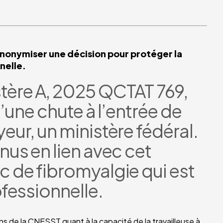
’anonymiser une décision pour protéger la
nelle.
nistère A, 2025 QCTAT 769,
d’une chute à l’entrée de
ur, un ministère fédéral.
nus en lien avec cet
 de fibromyalgie qui est
fessionnelle.
ns de la CNESST quant à la capacité de la travailleuse à