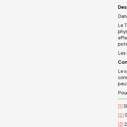
Des 
Dans
Le T
phys
effe
pote
Les 
Con
Le s
cons
peut
Pour
[1]
Sh
[2]
S
[3]
2