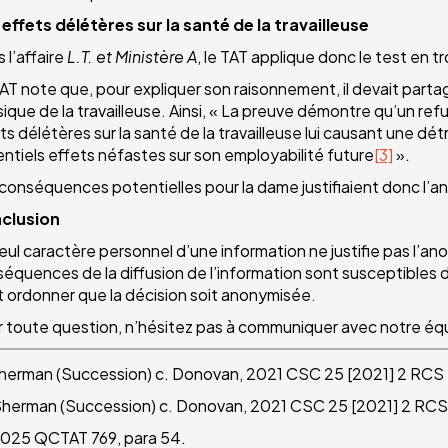
effets délétères sur la santé de la travailleuse
 l’affaire
L.T. et Ministère A
, le TAT applique donc le test en t
AT note que, pour expliquer son raisonnement, il devait parta
ique de la travailleuse. Ainsi, « La preuve démontre qu’un re
ts délétères sur la santé de la travailleuse lui causant une d
ntiels effets néfastes sur son employabilité future
[3]
».
conséquences potentielles pour la dame justifiaient donc l’an
clusion
eul caractère personnel d’une information ne justifie pas l’an
équences de la diffusion de l’information sont susceptibles de p
 ordonner que la décision soit anonymisée.
 toute question, n’hésitez pas à communiquer avec notre équi
erman (Succession) c. Donovan, 2021 CSC 25 [2021] 2 RCS 
herman (Succession) c. Donovan, 2021 CSC 25 [2021] 2 RCS 
025 QCTAT 769, para 54.