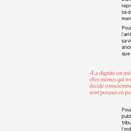
repr
sa d
ment
Pour
l’ar
sa v
anon
que 
«La dignité est min
elles mêmes qui tou
décidé consciemmen
sont perçues en pu
Pour
publ
trib
l’or