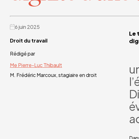
6 juin 2025
Le 
Droit du travail
dig
Rédigé par
Me Pierre-Luc Thibault
un
M. Frédéric Marcoux, stagiaire en droit
l’
D
é
ac
Dans